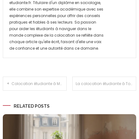
etudiante.fr. Titulaire d'un diplôme en sociologie,
elle combine son expertise académique avec ses
expériences personnelles pour offrir des conseils
pratiques et fiables à ses lecteurs. Sa passion
pour aider les étudiants à naviguer dans le
monde complexe de la colocation se reflète dans
chaque article qu'elle écrit, faisant d'elle une voix
de confiance et une autorité dans ce domaine.
Navigation
Colocation étudiante à Madrid : Trouver le logement idéal pour vos études en Espagne
La colocation étudiante à Toronto : la solution pour une vie universitaire épanouissante
de
RELATED POSTS
l’article